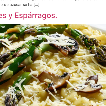
vo de azúcar se ha […]
s y Espárragos.