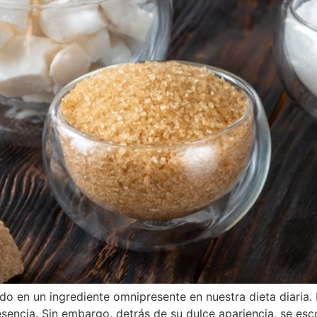
do en un ingrediente omnipresente en nuestra dieta diaria.
encia. Sin embargo, detrás de su dulce apariencia, se esc